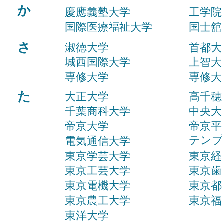
か
慶應義塾大学
工学院
国際医療福祉大学
国士舘
さ
淑徳大学
首都大
城西国際大学
上智大
専修大学
専修大
た
大正大学
高千穂
千葉商科大学
中央大
帝京大学
帝京平
​テン
電気通信大学
東京学芸大学
東京経
東京工芸大学
東京歯
東京電機大学
東京都
東京農工大学
東京福
​東洋大学