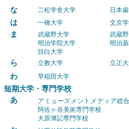
な
二松学舎大学
日本歯
は
一橋大学
文京学
ま
武蔵野大学
武蔵野
明治学院大学
明治薬
目白大学
ら
立教大学
立正大
わ
​早稲田大学
短期大学・専門学校
あ
​アミューズメントメディア総
阿佐ヶ谷美術専門学校
大原簿記専門学校