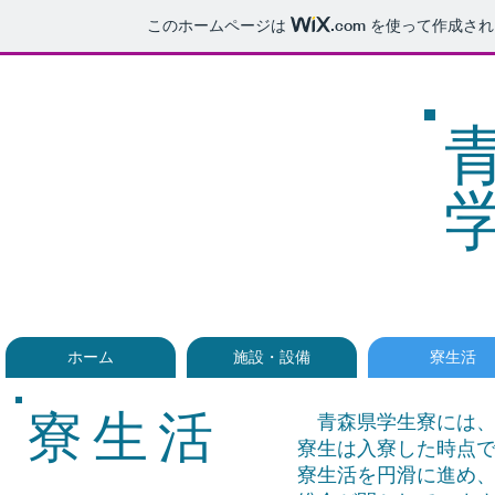
このホームページは
.com
を使って作成され
ホーム
施設・設備
寮生活
寮生活
青森県学生寮には、
寮生は入寮した時点
寮生活を円滑に進め、