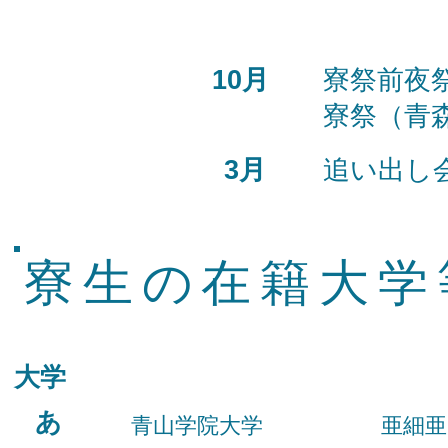
10月
寮祭前夜
寮祭（青
3月
追い出し
寮生の在籍大学
大学
あ
青山学院大学
亜細亜