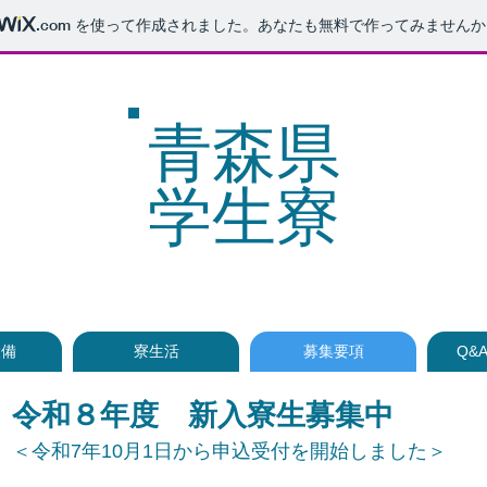
.com
を使って作成されました。あなたも無料で作ってみませんか
青森県
学生寮
設備
寮生活
募集要項
Q&
令和８年度 新入寮生募集中
＜令和7年10月1日から申込受付を開始しました＞