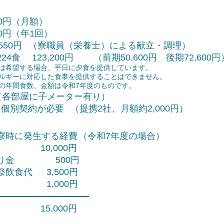
00円（月額）
00円（年1回）
5
50円
（寮職員（栄養士）による献立・調理）
 123,200円
（前期50,600円 後期72,600円
は希望する場合、平日に夕食を提供しています。
ギーに対応した食事を提供することはできません。
年間食数は平成28年度のものです。
年間食数、金額は令和7年度のものです。
（各部屋に子メーター有り）
途個別契約が必要
（提携2社、月額約2,000円）
寮時に発生する経費
（令和7年度の場合）
10,000円
預り金 500円
祭飲食代 3,500円
 1,000円
15,000円