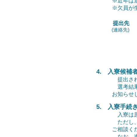
​※近年
※欠員が
提出先
(連絡先)
4. 入寮候補
提出され
選考結果
お知らせ
5. 入寮手続
入寮は原
ただし、
ご相談く
なお、進