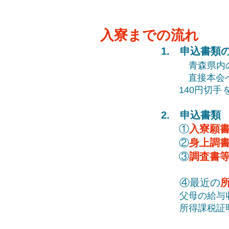
入寮までの流れ
1. 申込書類
青森県内の
直接本会へ
140円切手
2. 申込書類
①
入寮願
②
身上調
③
調査書
④最近の
父母の給与
所得課税証