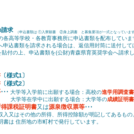
の請求
（申込書類は ①入寮願書 ②身上調書 と募集要項が一式となっていま
各高等学校・各教育事務所に申込書類を配布していま
申込書類を請求される場合は、返信用封筒に送付して
を貼付の上、
申込書類を(公財)青森県育英奨学会へ請求
書
〔様式1〕
書
〔様式2〕
等
​･･･
大学等入学前に出願する場合：
高校の
進学用調査書
大学等在学中に出願する場合：
大学等の
成績証明書
所得課税証明書
又は
源泉徴収票等
･･･
収入又はその他の所得、所得控除額が明記してあるもの
明書は
住所地の市町村で発行しています。