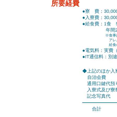
​所要経費
●寮 費：30,0
●入寮費：30,0
●給食費：1食 
​ 年間224食
※食事
アレル
給食の
給食の
●電気料：実費
●IT通信料：別
◆上記のほか入
自治会費 
通用口鍵代
入寮式及び寮
記念写真代
​ 合計 