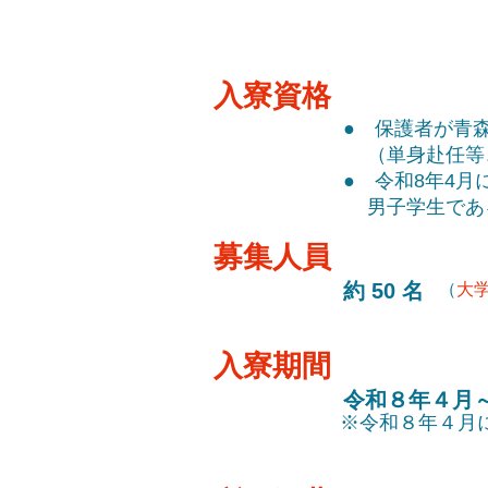
入寮資格
● 保護者が青
（単身赴任等
● 令和8年4
男子学生であ
​募集人員
約 50 名
（
大
入寮期間
令和８年４月
※令和８年４月