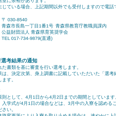
は居室に余裕があります。
生じている場合、上記期間以外でも受付しますので電話
〒 030-8540
青森市長島一丁目1番1号
青森県教育庁教職員課内
公益財団法人 青森県育英奨学会
TEL 017-734-9879(直通)
者選考結果の通知
た書類を基に審査を行い選考します。
は、決定次第、身上調書に記載していただいた「選考
します。
き
則として、4月1日から4月2日までの期間としています
入学式が4月1日の場合などは、3月中の入寮を認める
ださい。
路変更等により入寮を取り止める場合は、速やかに上